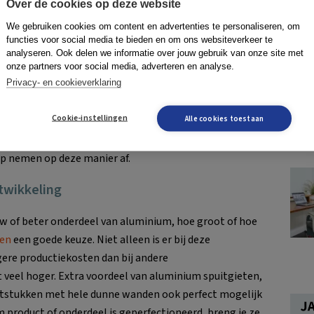
Over de cookies op deze website
g testen of jouw ontwerp voldoet aan de eisen die jij en
We gebruiken cookies om content en advertenties te personaliseren, om
functies voor social media te bieden en om ons websiteverkeer te
analyseren. Ook delen we informatie over jouw gebruik van onze site met
 auto- en metaalindustrie. Spuitgieten bestaat al een
onze partners voor social media, adverteren en analyse.
Privacy- en cookieverklaring
edetailleerde digitale ontwerpen doen is nog redelijk
twerp op elk minuscuul detail in te kunnen zoomen,
Cookie-instellingen
Alle cookies toestaan
 haalbare niveau. De testfase, waarvoor slechts een of
oor sterk worden gereduceerd en ook de
p nemen op deze manier af.
twikkeling
uw of beter onderdeel van aluminium, hoe groot of hoe
ten
een goede keuze. Niet alleen is er bij deze
ere productiekosten dan bij andere
 veel hoger. Extra voordeel van aluminium spuitgieten,
ietstukken met hele dunne wanden ook perfect mogelijk
m product of onderdeel is geperfectioneerd, breng je ze