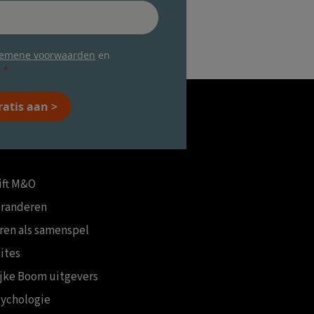
gemene voorwaarden
en
ratis aan >
ift M&O
eranderen
ren als samenspel
ites
ijke Boom uitgevers
ychologie