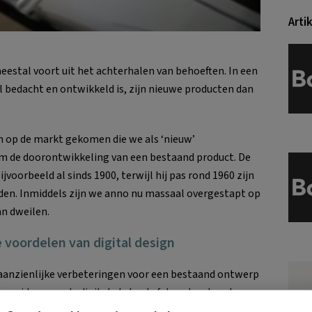
Arti
stal voort uit het achterhalen van behoeften. In een
wel bedacht en ontwikkeld is, zijn nieuwe producten dan
en op de markt gekomen die we als ‘nieuw’
m de doorontwikkeling van een bestaand product. De
jvoorbeeld al sinds 1900, terwijl hij pas rond 1960 zijn
nden. Inmiddels zijn we anno nu massaal overgestapt op
an dweilen.
 voordelen van digital design
 aanzienlijke verbeteringen voor een bestaand ontwerp
een idee naar de digitale tekentafel en dan door te
 proefontwerp of testmodel naar aanleiding van een