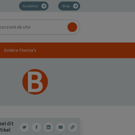
Academy
Shop
zoek
Andere thema’s
eel dit
tikel