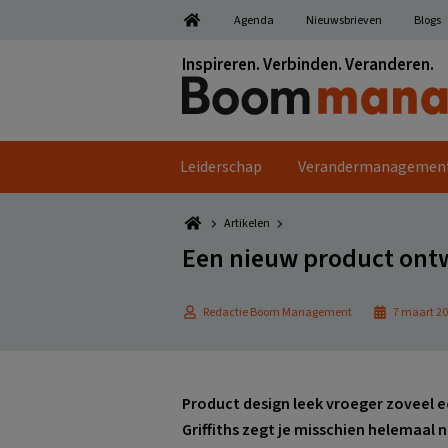
Spring
Door
Spring
Spring
Agenda
Nieuwsbrieven
Blogs
naar
naar
naar
naar
de
de
de
de
Inspireren. Verbinden. Veranderen.
hoofdnavigatie
hoofd
eerste
voettekst
inhoud
sidebar
Leiderschap
Verandermanagemen
Artikelen
Een nieuw product ont
Redactie Boom Management
7 maart 2
Product design leek vroeger zoveel 
Griffiths zegt je misschien helemaal 