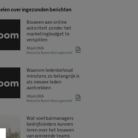
kelen over ingezonden berichten
Bouwen aan online
autoriteit zonder het
marketingbudget te
verspillen
30 juli 2026
Redactie Boom Management
Waarom ledenbehoud
minstens zo belangrijk is
als nieuwe leden
aantrekken
28 juli 2026
Redactie Boom Management
Wat voetbalmanagers
bedrijfsleiders kunnen
leren over het bouwen
van winnende teams