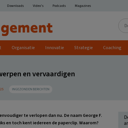
Downloads
Video’s
Podcasts
Magazines
Door
de
site
t
Organisatie
Innovatie
Strategie
Coaching
werpen en vervaardigen
025
INGEZONDEN BERICHTEN
eenvoudiger te verlopen dan nu. De naam George F.
D
niks en toch kent iedereen de paperclip. Waarom?
ar