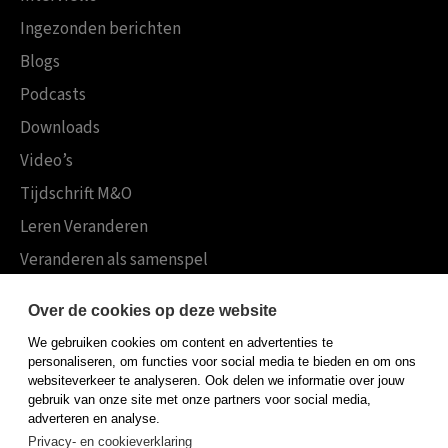
Ingezonden berichten
Blogs
Podcasts
Downloads
Video’s
Tijdschrift M&O
Leren Veranderen
Veranderen als samenspel
Boekensites
Over de cookies op deze website
Koninklijke Boom uitgevers
We gebruiken cookies om content en advertenties te
Boom Psychologie
personaliseren, om functies voor social media te bieden en om ons
websiteverkeer te analyseren. Ook delen we informatie over jouw
Boom Hoger Onderwijs
gebruik van onze site met onze partners voor social media,
adverteren en analyse.
Privacy- en cookieverklaring