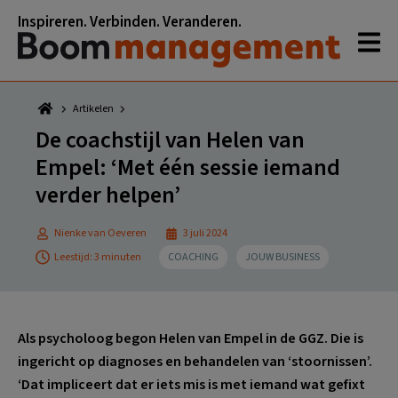
Spring
Door
Spring
Spring
Inspireren. Verbinden. Veranderen.
naar
naar
naar
naar
de
de
de
de
hoofdnavigatie
hoofd
eerste
voettekst
inhoud
sidebar
Artikelen
De coachstijl van Helen van
Empel: ‘Met één sessie iemand
verder helpen’
Nienke van Oeveren
3 juli 2024
Leestijd: 3 minuten
COACHING
JOUW BUSINESS
Als psycholoog begon Helen van Empel in de GGZ. Die is
ingericht op diagnoses en behandelen van ‘stoornissen’.
‘Dat impliceert dat er iets mis is met iemand wat gefixt