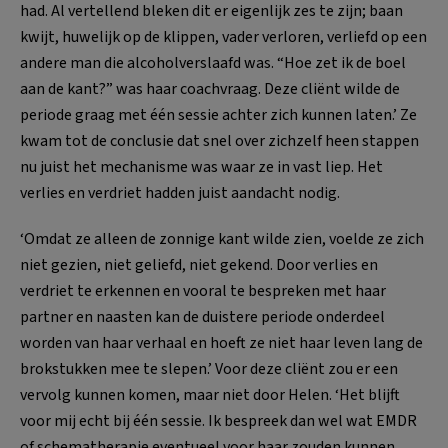
had. Al vertellend bleken dit er eigenlijk zes te zijn; baan
kwijt, huwelijk op de klippen, vader verloren, verliefd op een
andere man die alcoholverslaafd was. “Hoe zet ik de boel
aan de kant?” was haar coachvraag. Deze cliënt wilde de
periode graag met één sessie achter zich kunnen laten.’ Ze
kwam tot de conclusie dat snel over zichzelf heen stappen
nu juist het mechanisme was waar ze in vast liep. Het
verlies en verdriet hadden juist aandacht nodig.
‘Omdat ze alleen de zonnige kant wilde zien, voelde ze zich
niet gezien, niet geliefd, niet gekend. Door verlies en
verdriet te erkennen en vooral te bespreken met haar
partner en naasten kan de duistere periode onderdeel
worden van haar verhaal en hoeft ze niet haar leven lang de
brokstukken mee te slepen.’ Voor deze cliënt zou er een
vervolg kunnen komen, maar niet door Helen. ‘Het blijft
voor mij echt bij één sessie. Ik bespreek dan wel wat EMDR
of schematherapie eventueel voor haar zouden kunnen