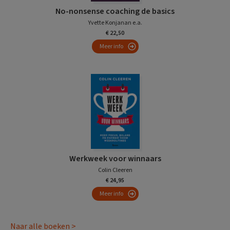
No-nonsense coaching de basics
Yvette Konjanan e.a.
€ 22,50
Meer info
Werkweek voor winnaars
Colin Cleeren
€ 24,95
Meer info
Naar alle boeken >