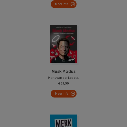
Meer info
Musk Modus
Hans van der Loo e.a.
€ 27,50
Meer info