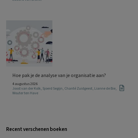
Hoe pak je de analyse van je organisatie aan?
4 augustus 2026
Joost van der Kolk
,
Sjoerd Segijn
,
Chanté Zuidgeest
,
Lianne de Bie
,
Wouter ten Have
Recent verschenen boeken