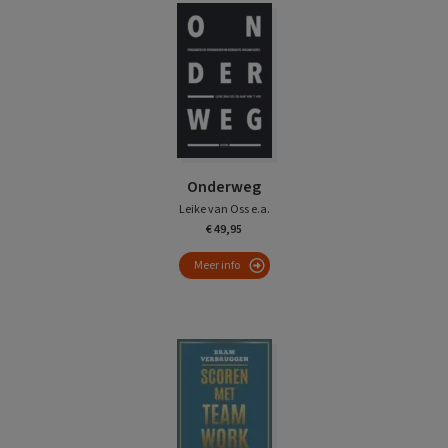
Onderweg
Leike van Oss e.a.
€ 49,95
Meer info