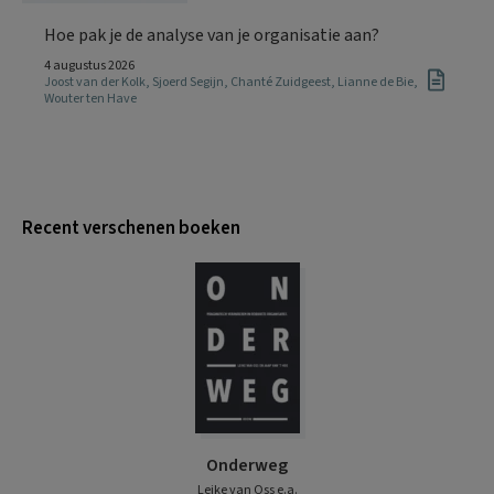
Hoe pak je de analyse van je organisatie aan?
4 augustus 2026
Joost van der Kolk
,
Sjoerd Segijn
,
Chanté Zuidgeest
,
Lianne de Bie
,
Wouter ten Have
Recent verschenen boeken
Onderweg
Leike van Oss e.a.