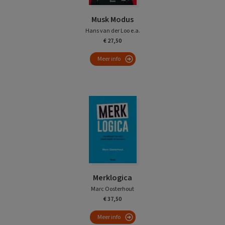
Musk Modus
Hans van der Loo e.a.
€ 27,50
Meer info
Merklogica
Marc Oosterhout
€ 37,50
Meer info