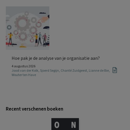
Hoe pak je de analyse van je organisatie aan?
4 augustus 2026
Joost van der Kolk
,
Sjoerd Segijn
,
Chanté Zuidgeest
,
Lianne de Bie
,
Wouter ten Have
Recent verschenen boeken