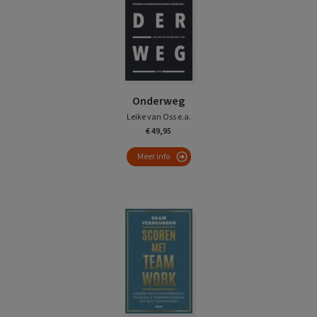
Onderweg
Leike van Oss e.a.
€ 49,95
Meer info