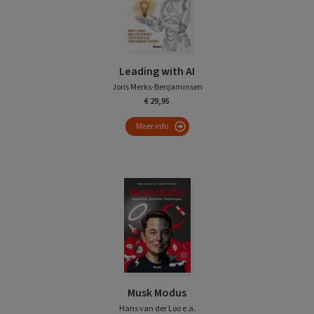
Leading with AI
Joris Merks-Benjaminsen
€ 29,95
Meer info
Musk Modus
Hans van der Loo e.a.