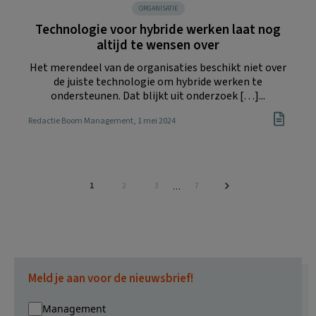
ORGANISATIE
Technologie voor hybride werken laat nog
altijd te wensen over
Het merendeel van de organisaties beschikt niet over
de juiste technologie om hybride werken te
ondersteunen. Dat blijkt uit onderzoek […]...
Redactie Boom Management
, 1 mei 2024
Pagina
Pagina
Pagina
Pagina
1
2
3
7
Interim
…
pagina's
zijn
weggelaten
Meld je aan voor de nieuwsbrief!
Management