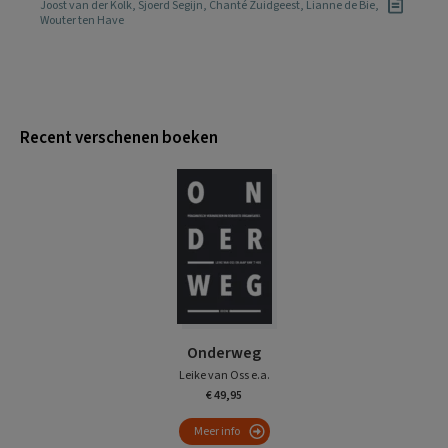
Joost van der Kolk
,
Sjoerd Segijn
,
Chanté Zuidgeest
,
Lianne de Bie
,
Wouter ten Have
Recent verschenen boeken
Onderweg
Leike van Oss e.a.
€ 49,95
Meer info