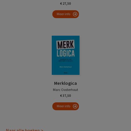
€ 27,50
Meer info
Merklogica
Marc Oosterhout
€ 37,50
Meer info
Naar alle boeken >