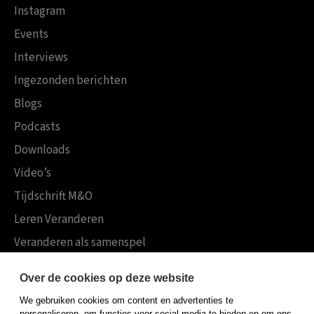
Instagram
Events
Interviews
Ingezonden berichten
Blogs
Podcasts
Downloads
Video’s
Tijdschrift M&O
Leren Veranderen
Veranderen als samenspel
Boekensites
Over de cookies op deze website
Koninklijke Boom uitgevers
We gebruiken cookies om content en advertenties te
Boom Psychologie
personaliseren, om functies voor social media te bieden en om ons