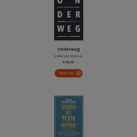
Onderweg
Leike van Oss e.a.
€ 49,95
Meer info