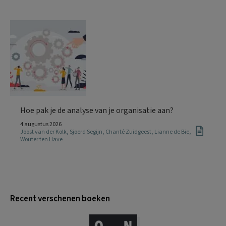
Hoe pak je de analyse van je organisatie aan?
4 augustus 2026
Joost van der Kolk
,
Sjoerd Segijn
,
Chanté Zuidgeest
,
Lianne de Bie
,
Wouter ten Have
Recent verschenen boeken