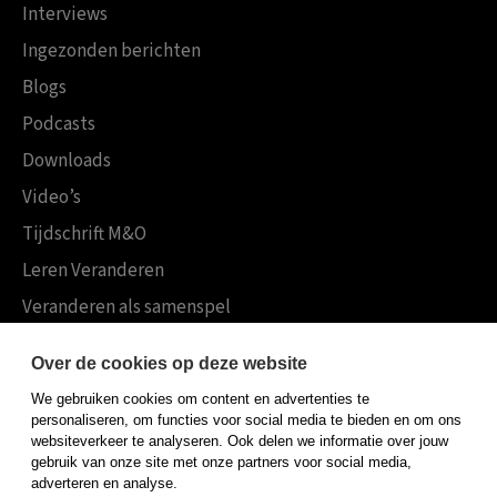
Interviews
Ingezonden berichten
Blogs
Podcasts
Downloads
Video’s
Tijdschrift M&O
Leren Veranderen
Veranderen als samenspel
Boekensites
Over de cookies op deze website
Koninklijke Boom uitgevers
We gebruiken cookies om content en advertenties te
Boom Psychologie
personaliseren, om functies voor social media te bieden en om ons
websiteverkeer te analyseren. Ook delen we informatie over jouw
Boom Hoger Onderwijs
gebruik van onze site met onze partners voor social media,
adverteren en analyse.