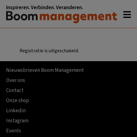
Spring
Door
Spring
Spring
Inspireren. Verbinden. Veranderen.
naar
naar
naar
naar
de
de
de
de
hoofdnavigatie
hoofd
eerste
voettekst
inhoud
sidebar
Registratie is uitgeschakeld.
Footer
Nieuwsbrieven Boom Management
Over ons
Contact
Onze shop
Linkedin
Instagram
Events