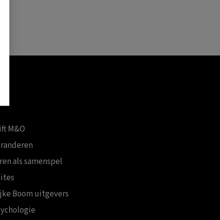
ift M&O
eranderen
ren als samenspel
ites
ijke Boom uitgevers
ychologie