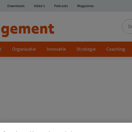
Downloads
Video’s
Podcasts
Magazines
Door
de
site
t
Organisatie
Innovatie
Strategie
Coaching
.