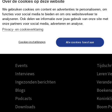
Over de cookies op deze website
We gebruiken cookies om content en advertenties te personaliseren, om
functies voor social media te bieden en om ons websiteverkeer te
analyseren. Ook delen we informatie over jouw gebruik van onze site met
onze partners voor social media, adverteren en analyse.
Privacy- en cookieverklaring
Cookie-instellingen
Alle cookies toestaan
Events
Tijdschr
Interviews
Leren V
Ingezonden berichten
Verande
Blogs
Boekens
Podcasts
Koninkl
Downloads
Boom Ps