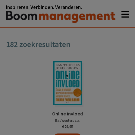
Spring
Door
Spring
Spring
Inspireren. Verbinden. Veranderen.
naar
naar
naar
naar
de
de
de
de
hoofdnavigatie
hoofd
eerste
voettekst
inhoud
sidebar
182 zoekresultaten
Online invloed
Bas Wouters e.a.
€ 29,95